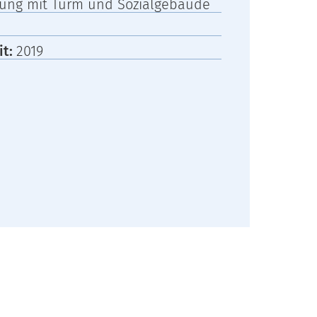
tung mit Turm und Sozialgebäude
it:
2019